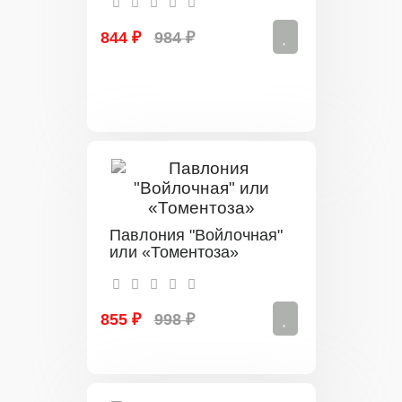
844 ₽
984 ₽
Павлония "Войлочная"
или «Томентоза»
855 ₽
998 ₽