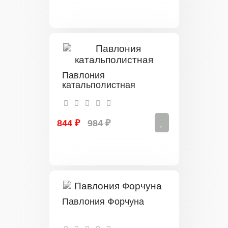
Павлония
катальполистная
844 ₽
984 ₽
Павлония Форчуна