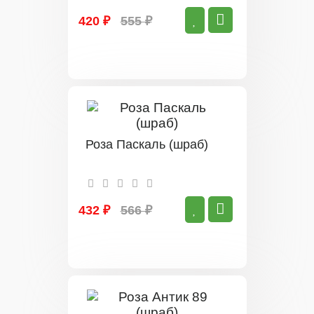
420 ₽
555 ₽
Роза Паскаль (шраб)
432 ₽
566 ₽