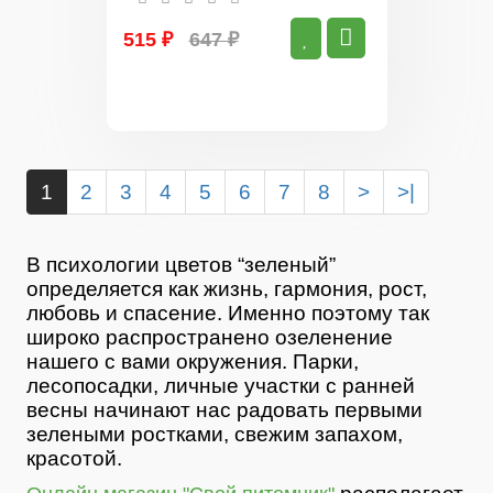
515 ₽
647 ₽
1
2
3
4
5
6
7
8
>
>|
В психологии цветов “зеленый”
определяется как жизнь, гармония, рост,
любовь и спасение. Именно поэтому так
широко распространено озеленение
нашего с вами окружения. Парки,
лесопосадки, личные участки с ранней
весны начинают нас радовать первыми
зелеными ростками, свежим запахом,
красотой.