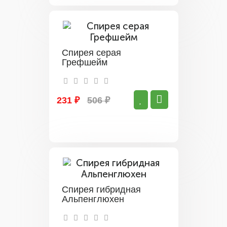
Спирея серая
Грефшейм
231 ₽
506 ₽
Спирея гибридная
Альпенглюхен