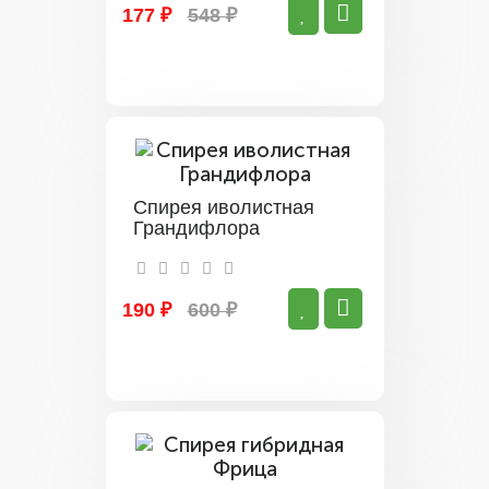
177 ₽
548 ₽
Спирея иволистная
Грандифлора
190 ₽
600 ₽