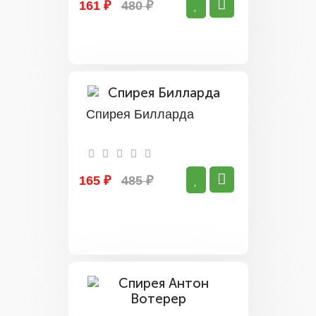
161 ₽
480 ₽
Спирея Билларда
165 ₽
485 ₽