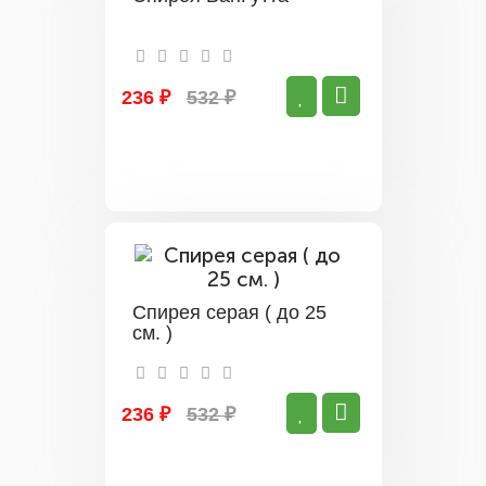
236 ₽
532 ₽
Спирея серая ( до 25
см. )
236 ₽
532 ₽