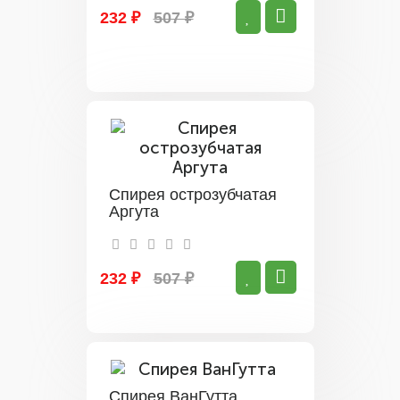
232 ₽
507 ₽
Спирея острозубчатая
Аргута
232 ₽
507 ₽
Спирея ВанГутта