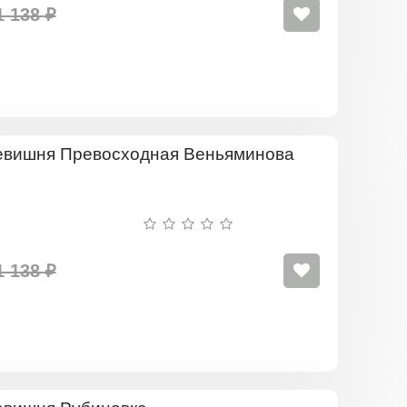
1 138 ₽
Черевишня
Превосходн
Веньяминов
1 138 ₽