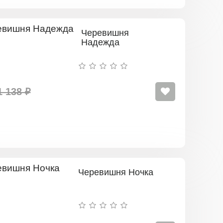
Черевишня
Надежда
1 138 ₽
Черевишня Ночка