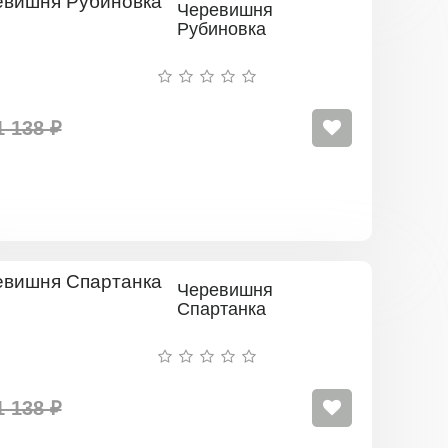
Черевишня
Рубиновка
1 138 ₽
Черевишня
Спартанка
1 138 ₽