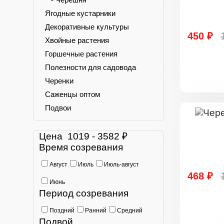
Ягодные кустарники
Декоративные культуры
450 ₽
Хвойные растения
Горшечные растения
Полезности для садовода
Черенки
Саженцы оптом
Подвои
Цена
1019
-
3582
₽
Время созревания
Август
Июль
Июль-август
468 ₽
Июнь
Период созревания
Поздний
Ранний
Средний
Подвой