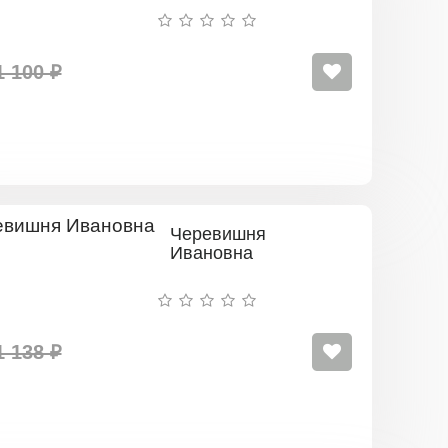
1 100 ₽
Черевишня
Ивановна
1 138 ₽