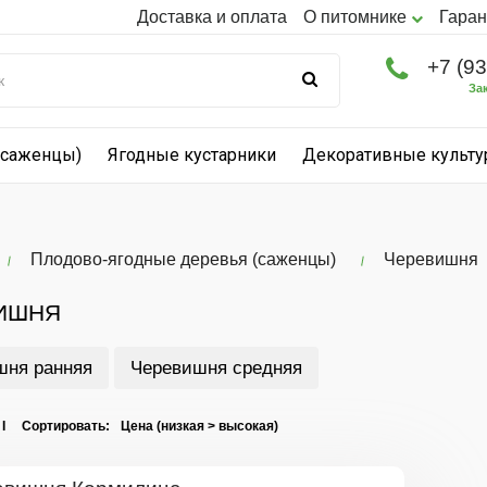
Доставка и оплата
О питомнике
Гаран
+7 (9
За
(саженцы)
Ягодные кустарники
Декоративные культ
Плодово-ягодные деревья (саженцы)
Черевишня
ИШНЯ
шня ранняя
Черевишня средняя
 I Сортировать: