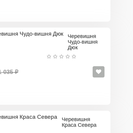
Черевишня
Чудо-вишня
Дюк
1 035 ₽
Черевишня
Краса Севера