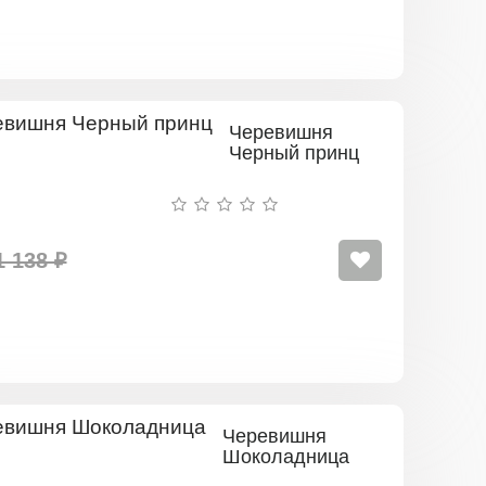
Черевишня
Черный принц
1 138 ₽
Черевишня
Шоколадница