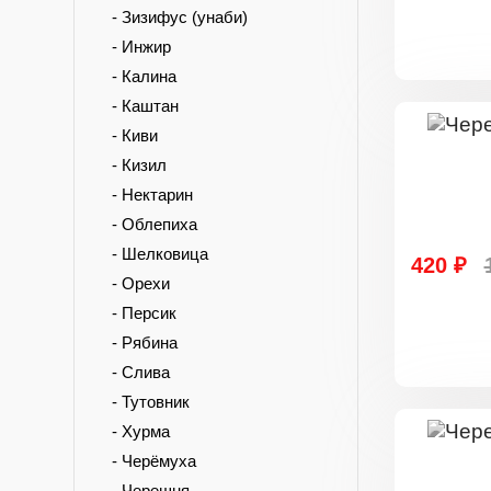
- Зизифус (унаби)
- Инжир
- Калина
- Каштан
- Киви
- Кизил
- Нектарин
- Облепиха
- Шелковица
420 ₽
- Орехи
- Персик
- Рябина
- Слива
- Тутовник
- Хурма
- Черёмуха
- Черешня