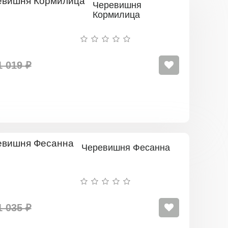
Черевишня
Кормилица
1 019 ₽
Черевишня Фесанна
1 035 ₽